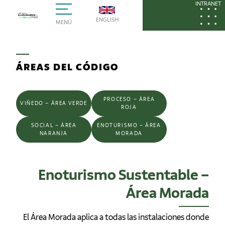
INTRANET
ENGLISH
MENÚ
ÁREAS DEL CÓDIGO
PROCESO – ÁREA
VIÑEDO – ÁREA VERDE
ROJA
SOCIAL – ÁREA
ENOTURISMO – ÁREA
NARANJA
MORADA
Enoturismo Sustentable –
Área Morada
El Área Morada aplica a todas las instalaciones donde