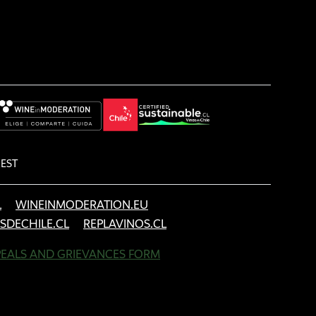
REST
L
WINEINMODERATION.EU
SDECHILE.CL
REPLAVINOS.CL
PEALS AND GRIEVANCES FORM