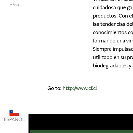
MENU
cuidadosa que gara
productos. Con el
las tendencias d
conocimientos con
formando una viña
Siempre impulsad
utilizado en su p
biodegradables y 
Go to:
http://www.cf.cl
ESPAÑOL