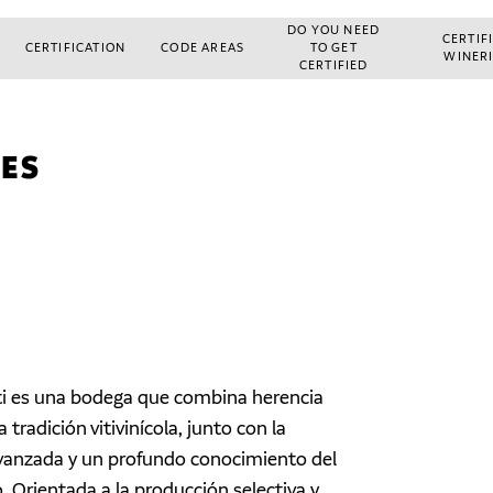
DO YOU NEED
CERTIF
CERTIFICATION
CODE AREAS
TO GET
WINER
CERTIFIED
IES
ti es una bodega que combina herencia
a tradición vitivinícola, junto con la
vanzada y un profundo conocimiento del
. Orientada a la producción selectiva y