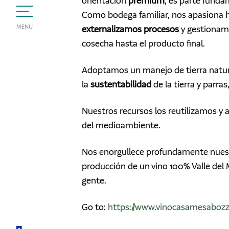
orientación
premium
, es parte funda
Como bodega familiar, nos apasiona h
MENU
externalizamos procesos
y gestionamo
cosecha hasta el producto final.
​Adoptamos un manejo de tierra natur
la
sustentabilidad
de la tierra y parra
Nuestros recursos los reutilizamos y
del medioambiente.
​Nos enorgullece profundamente nue
producción de un vino 100% Valle del M
gente.
Go to:
https://www.vinocasamesaboz