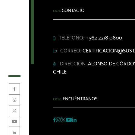
001.
CONTACTO
TELÉFONO:
+562 2218 0600
CORREO:
CERTIFICACION@SUST
DIRECCIÓN:
ALONSO DE CÓRDOVA 
CHILE
002.
ENCUÉNTRANOS