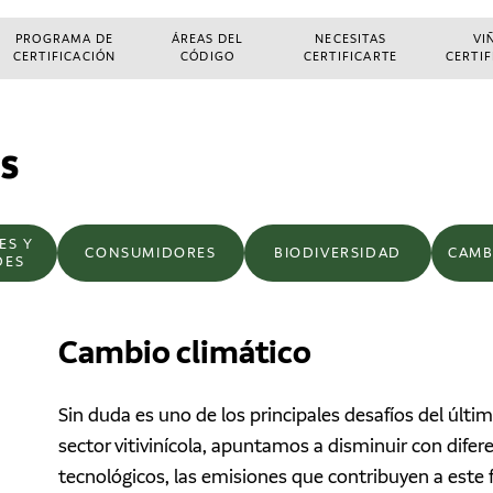
PROGRAMA DE
ÁREAS DEL
NECESITAS
VI
CERTIFICACIÓN
CÓDIGO
CERTIFICARTE
CERTI
ES
ES Y
CONSUMIDORES
BIODIVERSIDAD
CAMB
DES
Cambio climático
Sin duda es uno de los principales desafíos del úl
sector vitivinícola, apuntamos a disminuir con difer
tecnológicos, las emisiones que contribuyen a este