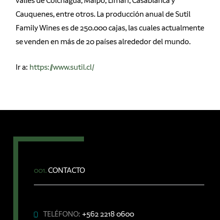
valles de Colchagua, Maipo, Limarí, Casablanca y
Cauquenes, entre otros. La producción anual de Sutil
Family Wines es de 250.000 cajas, las cuales actualmente
se venden en más de 20 países alrededor del mundo.
Ir a:
https://www.sutil.cl/
001.
CONTACTO
TELÉFONO:
+562 2218 0600