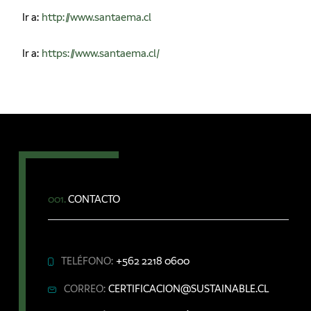
Ir a:
http://www.santaema.cl
Ir a:
https://www.santaema.cl/
001.
CONTACTO
TELÉFONO:
+562 2218 0600
CORREO:
CERTIFICACION@SUSTAINABLE.CL