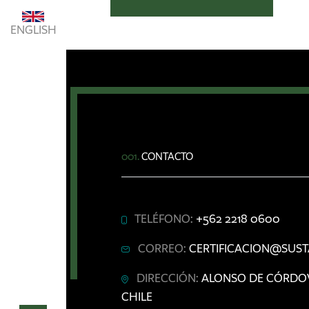
ENGLISH
001.
CONTACTO
TELÉFONO:
+562 2218 0600
CORREO:
CERTIFICACION@SUST
DIRECCIÓN:
ALONSO DE CÓRDOVA 
CHILE