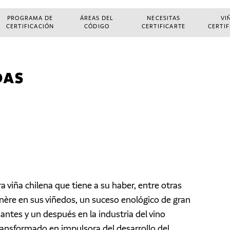
PROGRAMA DE
ÁREAS DEL
NECESITAS
VI
CERTIFICACIÓN
CÓDIGO
CERTIFICARTE
CERTI
DAS
 viña chilena que tiene a su haber, entre otras
nère en sus viñedos, un suceso enológico de gran
ntes y un después en la industria del vino
transformado en impulsora del desarrollo del