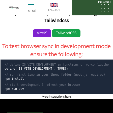
Hello World!
INTRANET
ENGLISH
MENÚ
Wordpress Theme rapid development using Vite &
Tailwindcss
ViteJS
TailwindCSS
To test browser sync in development mode
ensure the following:
// define IS_VITE_DEVELOPMENT in functions or wp-config.php
define('IS_VITE_DEVELOPMENT', TRUE);
// run first time in your
theme folder
(node.js required)
npm install
// start development & refresh your browser
npm run dev
More instructions here
.