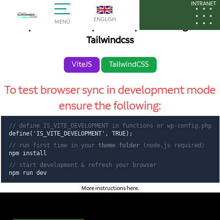
Hello World!
INTRANET
ENGLISH
MENÚ
Wordpress Theme rapid development using Vite &
Tailwindcss
ViteJS
TailwindCSS
To test browser sync in development mode
ensure the following:
// define IS_VITE_DEVELOPMENT in functions or wp-config.php
define('IS_VITE_DEVELOPMENT', TRUE);
// run first time in your
theme folder
(node.js required)
npm install
// start development & refresh your browser
npm run dev
More instructions here
.