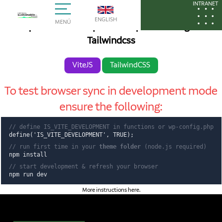
Hello World!
INTRANET
ENGLISH
MENÚ
Wordpress Theme rapid development using Vite &
Tailwindcss
ViteJS
TailwindCSS
To test browser sync in development mode
ensure the following:
// define IS_VITE_DEVELOPMENT in functions or wp-config.php
define('IS_VITE_DEVELOPMENT', TRUE);
// run first time in your
theme folder
(node.js required)
npm install
// start development & refresh your browser
npm run dev
More instructions here
.